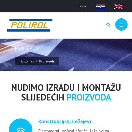
Login
PROIZVODI
Proizvodi
Naslovnica
NUDIMO IZRADU I MONTAŽU
SLIJEDEĆIH
PROIZVODA
Konstrukcijski Ležajevi
Elastomerni, lončasti, sferični, ležajevi za