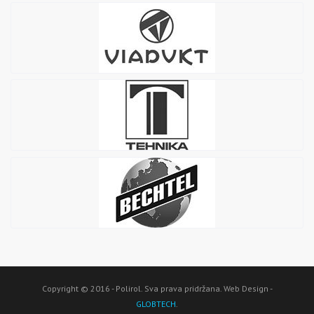
Copyright © 2016 - Polirol. Sva prava pridržana. Web Design -
GLOBTECH
.